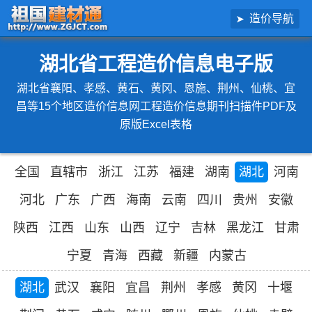
造价导航
湖北省工程造价信息电子版
湖北省襄阳、孝感、黄石、黄冈、恩施、荆州、仙桃、宜
昌等15个地区造价信息网工程造价信息期刊扫描件PDF及
原版Excel表格
全国
直辖市
浙江
江苏
福建
湖南
湖北
河南
河北
广东
广西
海南
云南
四川
贵州
安徽
陕西
江西
山东
山西
辽宁
吉林
黑龙江
甘肃
宁夏
青海
西藏
新疆
内蒙古
湖北
武汉
襄阳
宜昌
荆州
孝感
黄冈
十堰