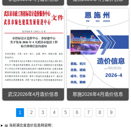
武汉2026年4月造价信息
恩施2026年4月造价信息
1
2
3
4
5
6
7
8
9
📖 当前湖北省造价信息网说明：