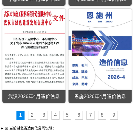
武汉2026年4月造价信息
恩施2026年4月造价信息
1
2
3
4
5
6
7
8
9
📖 当前湖北省造价信息网说明：