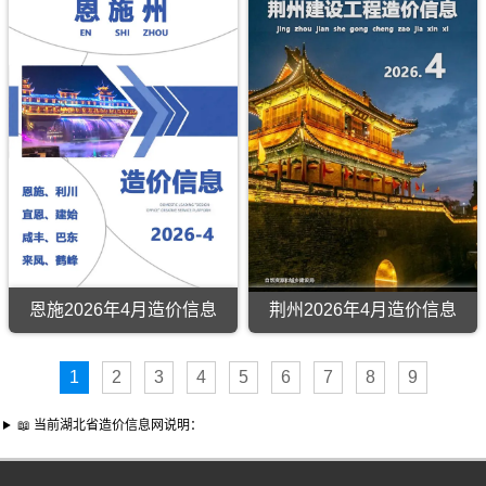
恩施2026年4月造价信息
荆州2026年4月造价信息
1
2
3
4
5
6
7
8
9
📖 当前湖北省造价信息网说明：