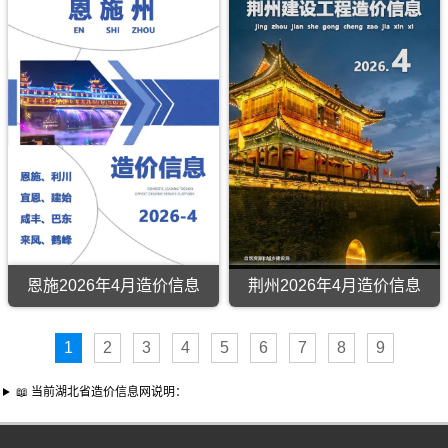
恩施2026年4月造价信息
荆州2026年4月造价信息
1
2
3
4
5
6
7
8
9
📖 当前湖北省造价信息网说明：