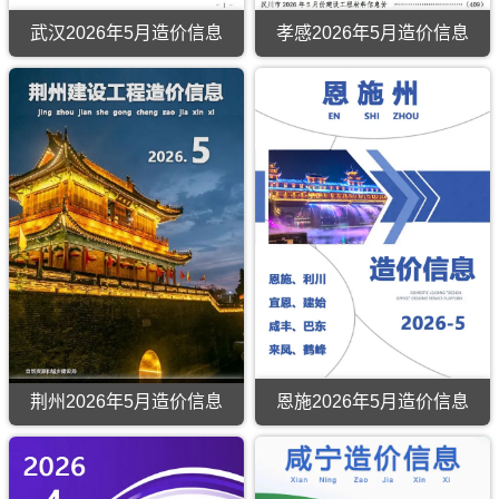
武汉2026年5月造价信息
孝感2026年5月造价信息
荆州2026年5月造价信息
恩施2026年5月造价信息