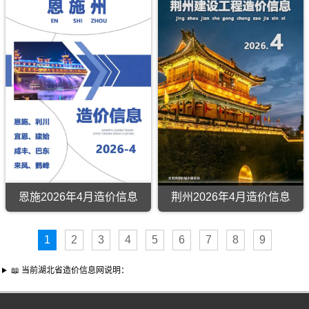
恩施2026年4月造价信息
荆州2026年4月造价信息
1
2
3
4
5
6
7
8
9
📖 当前湖北省造价信息网说明：