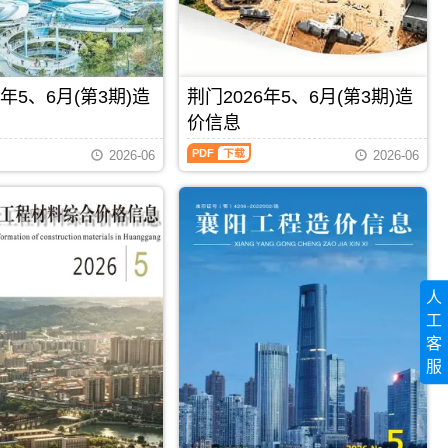
程
县、
信
施
来
息）
工
凤
期
图
县、
刊，
预
鹤
由
算
6年5、6月(第3期)造
荆门2026年5、6月(第3期)造
峰
仙
编
县。
桃
价信息
制，
恩
市
属
施
荆
建
2026-06
2026-06
于
统
门
设
襄
计
2026
造
阳
的
年
价
市
建
5、
信
工
材
6
息
程
（预
月
网
材
拌
(第
发
料
商
3
布，
定
人
品
期)
用
价
混
造
工
于
参
凝
价
仙
客
考，
土、
信
桃
襄
服
预
息
PDF
下载
PDF
下载
工
阳
拌
（荆
程
市
商
门
招
造
品
工
标
价
混
程
控
信