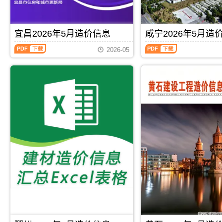
程
信
标
制
测
造
造
息）
报
价
算
价
价
期
价
编
和
信
信
刊，
编
制，
宜昌2026年5月造价信息
咸宁2026年5月造
分
息
息
由
制，
属
析
期
网
荆
宜
咸
属
于
后
刊
2026-05
原
州
昌
宁
于
黄
综
PDF
版
市
2026
2026
孝
冈
合
Excel，
建
年
年
感
市
确
用
设
5
5
市
工
定，
于
造
月
月
工
程
反
鄂
价
造
造
程
造
应
州
信
价
价
价
价
当
工
息
信
信
格
管
月
程
网
息
息
参
理
荆
投
发
（宜
（咸
考
手
州
资
布，
昌
宁
信
册，
市
估
用
材
建
息，
黄
材
算
于
料
设
孝
冈
料
编
荆
价
工
感
市
价
制，
州
格
程
市
造
格
PDF
下载
PDF
下载
属
工
综
造
造
价
的
于
程
合
价
价
信
平
鄂
招
信
信
信
息
均
州
标
息
息）
息
期
综
市
控
价）
期
期
刊
合
建
制