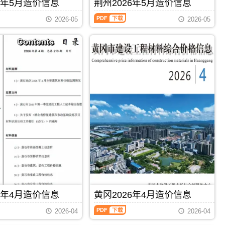
襄
6年5月造价信息
荆州2026年5月造价信息
PDF
超
价
阳
荆
过
款
市
2026-05
2026-05
州
部
确
建
2026
分
定
设
年
由
与
造
5
甲
调
价
月
乙
整，
信
造
双
属
息
价
方
于
网
信
市
荆
发
息
场
门
布，
（荆
询
市
用
州
价
建
于
建
后
材
襄
设
进
参
阳
工
行
考
工
程
调
价，
程
造
整。，
荆
招
价
恩
门
标
信
施
市
PDF
下载
PDF
下载
控
息）
州
造
制
期
造
价
价
6年4月造价信息
黄冈2026年4月造价信息
刊，
价
信
编
由
信
息
制，
黄
荆
2026-04
2026-04
息
期
属
冈
州
期
刊
于
2026