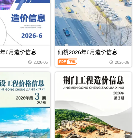
工
恩
程
施
造
信
价
息
信
价
息）
包
期
含
刊，
区
由
域：
襄
6年6月造价信息
仙桃2026年6月造价信息
恩
阳
施
仙
市
2026-06
2026-06
州、
桃
建
利
2026
设
川
年
造
市、
6
价
宜
月
信
恩
造
息
县、
价
网
建
信
发
始
息
布，
县、
（仙
用
PDF
下载
PDF
下载
咸
桃
于
丰
市
襄
县、
场
阳
巴
价
工
东
格