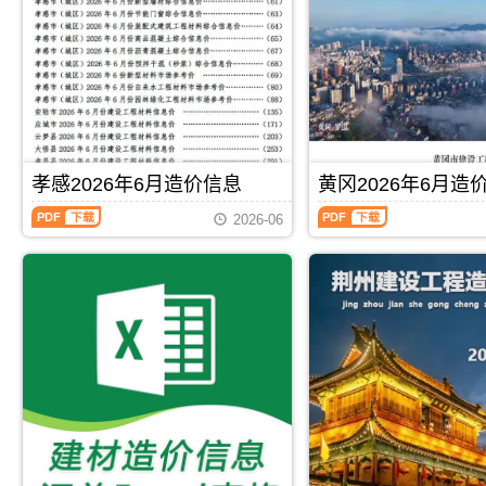
建
市
PDF，
描
设
场
属
件
工
价
于
PDF，
程
格
襄
属
造
信
阳
于
价
息）
市
孝
信
期
工
感
息）
刊，
程
市
期
由
材
工
刊，
仙
孝感2026年6月造价信息
黄冈2026年6月造
料
程
由
桃
指
结
孝
黄
荆
市
2026-06
导
算
感
冈
州
建
价，
参
2026
2026
市
设
用
考
年
年
建
造
于
价，
6
6
设
价
襄
用
月
月
造
信
阳
于
造
造
价
息
工
孝
价
价
信
网
程
感
信
信
息
发
招
工
息
息
网
布，
标
程
（孝
（黄
发
用
PDF
下载
PDF
下载
控
竣
感
冈
布，
于
制
工
建
建
荆
仙
价
结
设
材
州
桃
编
算
工
造
地
工
制
编
程
价