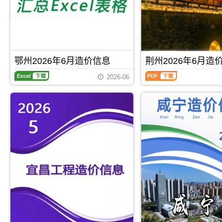
区
程
制
造
信
建
合
价
息）
材
同
信
期
市
价
息）
刊，
场
款
期
由
价
确
刊，
黄
格
定
由
冈
鄂州2026年6月造价信息
荆州2026年6月造
信
与
孝
市
息
调
鄂
荆
感
建
2026-06
发
整，
州
州
市
设
布
属
2026
2026
建
造
的
于
年
年
设
价
材
仙
6
6
造
信
料
桃
月
月
价
息
价
市
造
造
信
网
格
工
价
价
息
发
信
程
信
信
网
布，
息
合
息
息
发
用
是
同
期
（荆
布，
于
通
材
刊，
州
用
黄
过
料
鄂
建
于
冈
市
核
州
设
Excel
下载
PDF
下载
孝
工
场
定
市
工
感
程
调
价，
建
程
工
招
查、
仙
设
造
程
标
采
桃
工
价
投
控
集、
市