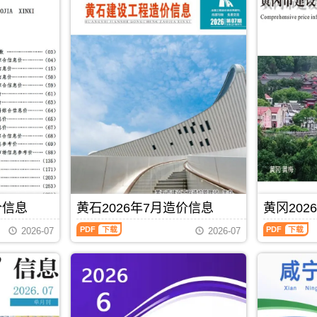
价信息
黄石2026年7月造价信息
黄冈202
黄
黄
2026-07
2026-07
石
冈
2026
2026
年
年
7
7
月
月
PDF
下载
造
造
价
价