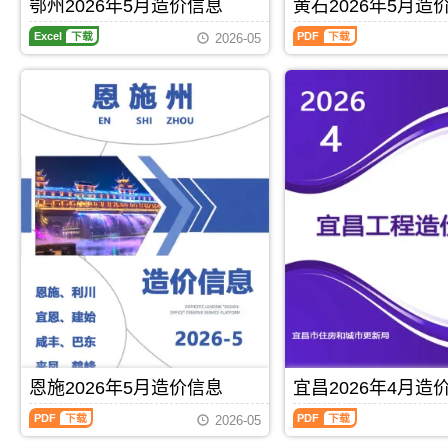
期
刊，
鄂州2026年5月造价信息
黄石2026年5月造
刊
PDF
水
材
价
刊，
由
PDF
平，
鄂
黄
价
编
由
咸
2026-05
可
州
石
格
制，
宜
宁
作
2026
2026
汇
属
昌
市
为
年
年
编
于
市
建
编
5
5
荆
建
设
制
月
月
州
设
造
工
造
造
市
造
价
程
价
价
工
价
信
投
信
信
程
信
息
资
息
息
合
息
网
估
期
（黄
同
网
发
算、
刊，
石
材
发
布，
设
鄂
建
料
布，
用
计
州
设
核
用
于
概
市
工
定
于
咸
算、
建
程
价，
宜
宁
工
设
造
荆
昌
工
程
工
价
州
工
程
预
程
信
市
Excel
下载
PDF
下载
程
竣
算、
造
息）
造
招
工
招
价
期
价
标
结
标
恩施2026年5月造价信息
宜昌2026年4月造
信
刊，
信
控
算
控
息
由
息
制
编
恩
宜
制
网
黄
2026-05
期
价
制，
施
昌
价
原
石
刊
编
属
2026
2026