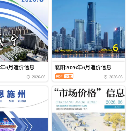
信
息
（恩
施
建
设
工
程
造
价
信
息）
期
刊，
6年6月造价信息
襄阳2026年6月造价信息
由
襄
恩
2026-06
2026-06
阳
施
2026
州
年
建
6
设
月
造
造
价
价
信
信
PDF
下载
PDF
下载
息
息
网
（襄
发
阳
布，