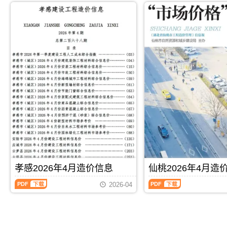
的
版
市
PDF
制，
于
年
年
依
Excel，
建
属
咸
5
4
据;，
用
设
于
宁
月
月
荆
于
造
宜
市
造
造
州
鄂
价
昌
建
价
价
市
州
信
市
材
信
信
造
工
息
工
参
息
息
价
程
网
程
考
（恩
（宜
信
竣
发
价
价，
施
昌
息
工
布，
格
咸
建
材
期
结
用
参
宁
设
料
刊
算
于
考
市
工
价
PDF
编
黄
信
造
程
格
制，
石
息，
价
造
综
属
工
宜
信
价
合
于
程
昌
息
信
信
鄂
投
市
期
息）
息
州
标
造
刊
期
价）
市
报
PDF
下载
PDF
下载
价
PDF
刊，
期
工
价
孝感2026年4月造价信息
仙桃2026年4月造
信
由
刊，
程
编
息
恩
由
孝
仙
价
制，
2026-04
期
施
宜
感
桃
格
属
刊
州
昌
2026
2026
参
于
PDF
建
市
年
年
考
黄
设
建
4
4
信
石
造
设
月
月
息
市