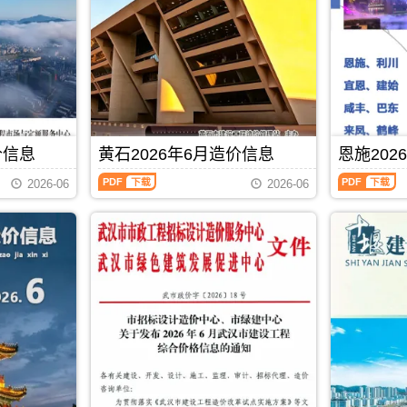
材
建
描
PDF，
料
设
件
属
价
工
PDF，
于
格
程
属
黄
综
造
于
冈
合
价
黄
市
信
信
石
施
息
息）
市
工
价）
期
工
建
期
刊，
价信息
黄石2026年6月造价信息
恩施202
程
材
刊，
由
材
取
黄
恩
由
咸
2026-06
2026-06
料
价
石
施
宜
宁
定
指
2026
2026
昌
市
价
导，
年
年
市
建
参
用
6
6
建
设
考，
于
月
月
设
造
用
黄
造
造
造
价
于
冈
价
价
价
信
黄
工
信
信
信
息
石
程
息
息
息
网
工
全
（黄
（恩
网
发
PDF
下载
程
过
石
施
发
布，
投
程
建
建
布，
用
资
成
设
设
用
于
成
本
工
工
于
咸
本
管
程
程