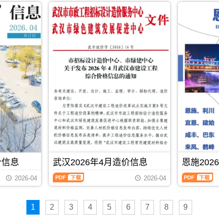
市
市
期
桃
冈
年
年
建
建
刊
市
市
4
4
设
设
PDF
工
工
月
月
造
造
程
程
造
造
价
价
建
造
价
价
信
信
筑
价
信
信
息
息
招
管
息
息
网
网
投
理
（咸
（黄
发
发
标
手
宁
石
布，
布，
参
册，
建
建
用
用
考
黄
设
设
于
于
文
冈
工
工
武
孝
件，
市
程
程
汉
感
仙
造
造
造
工
工
桃
价
价
价
程
程
市
信
信
信
设
投
造
息
息）
息）
计
资
价
期
期
期
概
估
PDF
下载
信
刊
刊，
刊，
算
算
价信息
武汉2026年4月造价信息
恩施202
息
PDF
由
由
编
编
期
咸
黄
武
恩
制，
制，
2026-04
2026-04
刊
宁
石
汉
施
属
属
PDF
市
市
2026
2026
于
于
建
建
年
年
武
孝
设
设
1
2
3
4
5
6
7
8
9
4
4
汉
感
造
造
月
月
市
市