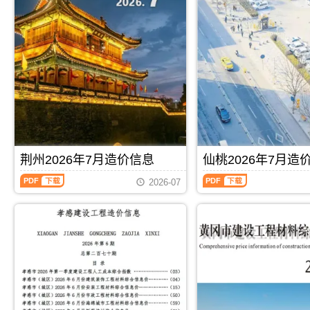
信
信
息
息
(襄
(孝
阳
感
工
建
程
设
造
工
价
程
信
造
息)，
价
襄
信
阳
息)，
市
孝
建
感
荆州2026年7月造价信息
仙桃2026年7月造
设
市
荆
仙
工
建
2026-07
州
桃
程
设
2026
2026
造
工
年
年
价
程
7
7
信
造
月
月
息
价
造
造
网
信
价
价
高
息
信
信
PDF
下载
PDF
下载
清
网
息
息
扫
高
（荆
（仙
描
清
州
桃
件
扫