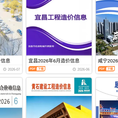
信
信
息
息
(黄
(黄
石
冈
建
建
设
材
工
造
程
价
造
信
价
息)，
信
黄
息)，
冈
黄
市
石
建
价信息
宜昌2026年6月造价信息
咸宁202
市
设
宜
咸
建
工
2026-07
2026-06
昌
宁
设
程
2026
2026
工
造
年
年
程
价
6
6
造
信
月
月
价
息
造
造
信
网
价
价
息
高
信
信
PDF
下载
网
清
息
息
高
扫
（宜
（咸
清
描
昌
宁
扫
件