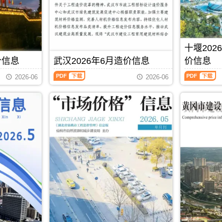
宜
宁
分
控
造
造
昌
工
析
价
价
工
程
信
信
程
合
息）
息）
竣
同
期
期
工
价
十堰202
刊，
刊，
结
款
由
由
价信息
武汉2026年6月造价信息
价信息
算
确
黄
恩
编
定
武
十
石
施
2026-06
2026-06
制，
与
汉
堰
市
州
属
调
2026
2026
建
建
于
整，
年
年
设
设
宜
属
6
5、
造
造
昌
于
月
6
价
价
市
咸
造
月
信
信
工
宁
价
(第
息
息
程
市
信
3
网
网
造
工
息
期)
发
发
价
程
（武
造
布，
布，
管
材
汉
价
用
用
理
料
建
信
于
于
手
指
设
息
PDF
下载
黄
恩
册，
导
工
（十
石
施
宜
价，
程
堰
工
工
昌
咸
价
建
程
程
市
宁
格
设
施
投
造
市