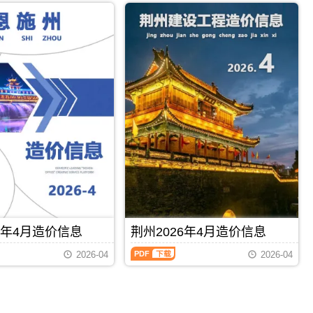
市
刊
PDF
襄
年
建
PDF
阳
4
设
市
月
造
建
造
价
材
价
信
价
信
息
格
息
网
汇
（黄
发
编，
冈
布，
襄
建
用
阳
材
于
市
造
荆
造
价
州
价
信
工
信
息）
程
息
期
投
期
刊，
标
刊
由
报
PDF
下载
PDF
下载
PDF
黄
价
6年4月造价信息
荆州2026年4月造价信息
冈
编
市
荆
制，
2026-04
2026-04
建
州
属
设
2026
于
造
年
荆
价
4
州
信
月
市