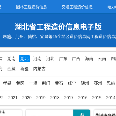
息
园林工程造价信息
交通工程造价信息
电力
湖北省工程造价信息电子版
恩施、荆州、仙桃、宜昌等15个地区造价信息网工程造价信息期刊
建
湖南
湖北
河南
河北
广东
广西
海南
云南
四
海
西藏
新疆
内蒙古
孝感
黄冈
十堰
荆门
黄石
咸宁
随州
鄂州
恩施
22
2021
2020
2019
2018
2017
2016
2015
2014