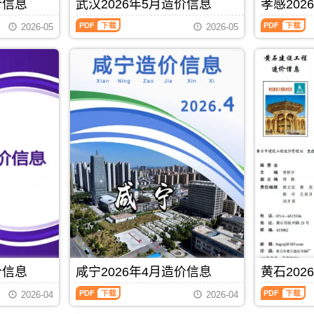
仙
黄
价信息
武汉2026年5月造价信息
孝感202
期
PDF
额
设
桃
冈
刊
武
孝
管
计
市
市
2026-05
2026-05
PDF
汉
感
理
概
建
建
2026
2026
站，
算
设
设
年
年
武
编
造
造
5
5
汉
制，
价
价
月
月
市
属
信
信
造
造
造
于
息
息
价
价
价
十
网
网
信
信
信
堰
发
发
息
息
息
市
布，
布，
（武
（孝
期
施
用
用
汉
感
刊
工
于
于
建
建
PDF
建
仙
黄
设
设
材
桃
冈
工
工
取
工
工
程
程
价
程
程
价
造
指
设
竣
格
价
导，
计
工
信
信
十
PDF
下载
概
结
息）
息）
堰
算
算
期
期
市
编
编
价信息
咸宁2026年4月造价信息
黄石202
刊，
刊，
造
制，
制，
由
由
价
属
属
咸
黄
武
孝
2026-04
2026-04
信
于
于
宁
石
汉
感
息
仙
黄
2026
2026