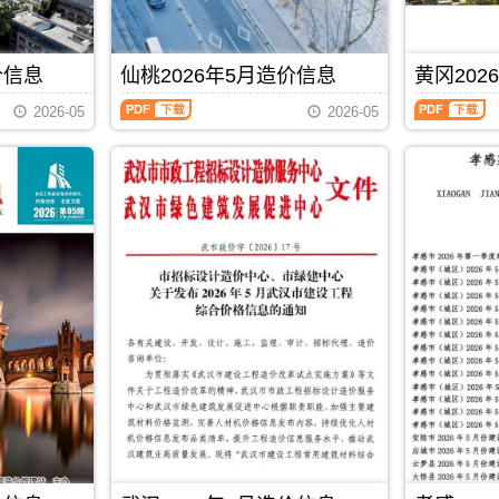
信
工
工
资
价
造
息）
程
图
成
信
价
期
造
预
本
息
信
刊，
价
算
分
价信息
仙桃2026年5月造价信息
黄冈202
期
息
由
管
编
析，
刊
期
武
理）
仙
黄
制，
属
PDF
刊
2026-05
2026-05
汉
期
桃
冈
属
于
PDF
市
刊，
2026
2026
于
恩
建
由
年
年
黄
施
设
十
5
5
石
州
造
堰
月
月
市
工
价
市
造
造
工
程
信
建
价
价
程
材
息
设
信
信
造
料
网
造
息
息
价
指
发
价
（仙
（黄
管
导
布，
信
桃
冈
理
价，
发
息
市
建
手
恩
布
网
场
材
册，
施
单
发
价
造
黄
州
位:
布，
格
价
石
造
PDF
下载
武
用
信
信
市
价
汉
于
息）
息）
造
信
市
十
期
期
价
息
标
堰
刊，
刊，
信
期
准
工
由
由
息
刊
定
程