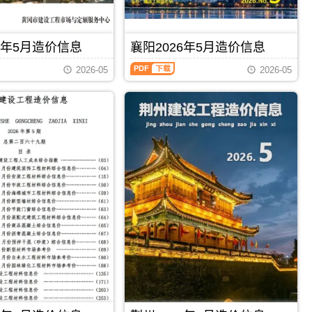
凝
造
制
息
土
价
价
期
抗
信
编
刊
渗
息）
制，
6年5月造价信息
襄阳2026年5月造价信息
PDF
抗
期
属
裂、
刊，
襄
于
2026-05
2026-05
干
由
阳
仙
混
荆
2026
桃
砂
门
年
市
浆
市
5
施
价
建
月
工
格
设
造
建
除
造
价
材
外）
价
信
取
已
信
息
价
含
息
（襄
指
各
网
阳
导，
县
发
工
仙
市
布，
程
桃
城
用
造
市
区
于
价
造
PDF
下载
PDF
下载
内
荆
信
价
10
门
息）
信
公
工
期
息
里
程
刊，
期
运
合
由
刊
费，
同