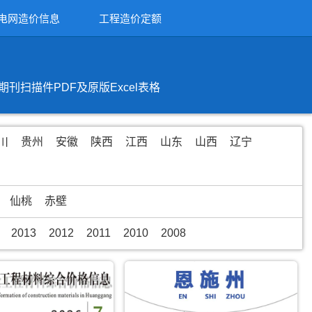
电网造价信息
工程造价定额
扫描件PDF及原版Excel表格
川
贵州
安徽
陕西
江西
山东
山西
辽宁
仙桃
赤壁
2013
2012
2011
2010
2008