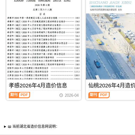
依
据;，
荆
州
市
造
价
信
息
期
刊
PDF
孝感2026年4月造价信息
仙桃2026年4月造
期刊
PDF
期刊
PDF
2026-04
📖 当前湖北省造价信息网说明：