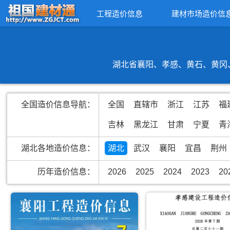
工程造价信息
建材市场造价信
湖北省襄阳、孝感、黄石、黄冈、
全国造价信息导航：
全国
直辖市
浙江
江苏
福
吉林
黑龙江
甘肃
宁夏
青
湖北各地造价信息：
湖北
武汉
襄阳
宜昌
荆州
历年造价信息：
2026
2025
2024
2023
20