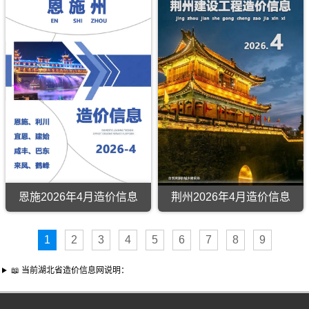
恩施2026年4月造价信息
荆州2026年4月造价信息
1
2
3
4
5
6
7
8
9
📖 当前湖北省造价信息网说明：