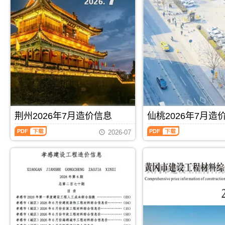
信
信
息
息
(襄
(孝
阳
感
工
建
程
设
造
工
价
程
信
造
息)，
价
襄
信
阳
息)，
市
孝
建
感
荆州2026年7月造价信息
仙桃2026年7月造
设
市
荆
仙
工
建
2026-07
州
桃
程
设
2026
2026
造
工
年
年
价
程
7
7
信
造
月
月
息
价
造
造
网
信
价
价
高
息
信
信
PDF
下载
PDF
下载
清
网
息
息
扫
高
（荆
（仙
描
清
州
桃
件
扫