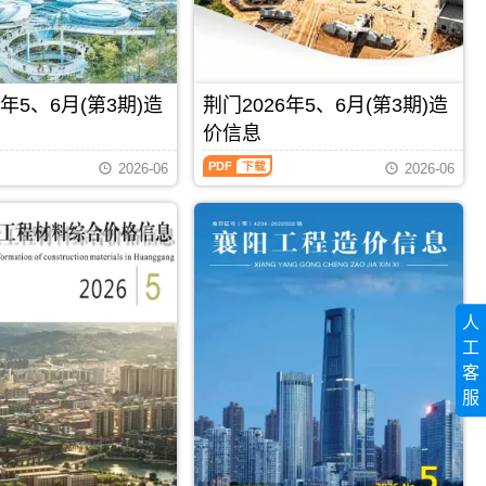
程
县、
信
施
来
息）
工
凤
期
图
县、
刊，
预
鹤
由
算
6年5、6月(第3期)造
荆门2026年5、6月(第3期)造
峰
仙
编
县。
桃
价信息
制，
恩
市
属
施
荆
建
2026-06
2026-06
于
统
门
设
襄
计
2026
造
阳
的
年
价
市
建
5、
信
工
材
6
息
程
（预
月
网
材
拌
(第
发
料
商
3
布，
定
人
品
期)
用
价
混
造
工
于
参
凝
价
仙
客
考，
土、
信
桃
襄
服
预
息
PDF
下载
PDF
下载
工
阳
拌
（荆
程
市
商
门
招
造
品
工
标
价
混
程
控
信