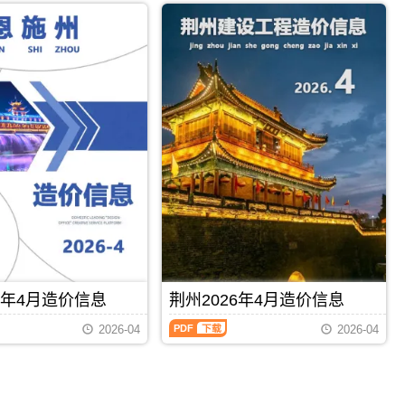
市
刊
PDF
襄
年
建
PDF
阳
4
设
市
月
造
建
造
价
材
价
信
价
信
息
格
息
网
汇
（黄
发
编，
冈
布，
襄
建
用
阳
材
于
市
造
荆
造
价
州
价
信
工
信
息）
程
息
期
投
期
刊，
标
刊
由
报
PDF
下载
PDF
下载
PDF
黄
价
6年4月造价信息
荆州2026年4月造价信息
冈
编
市
荆
制，
2026-04
2026-04
建
州
属
设
2026
于
造
年
荆
价
4
州
信
月
市