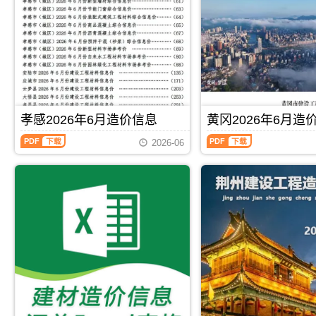
建
市
PDF，
描
设
场
属
件
工
价
于
PDF，
程
格
襄
属
造
信
阳
于
价
息）
市
孝
信
期
工
感
息）
刊，
程
市
期
由
材
工
刊，
仙
孝感2026年6月造价信息
黄冈2026年6月造
料
程
由
桃
指
结
孝
黄
荆
市
2026-06
导
算
感
冈
州
建
价，
参
2026
2026
市
设
用
考
年
年
建
造
于
价，
6
6
设
价
襄
用
月
月
造
信
阳
于
造
造
价
息
工
孝
价
价
信
网
程
感
信
信
息
发
招
工
息
息
网
布，
标
程
（孝
（黄
发
用
PDF
下载
PDF
下载
控
竣
感
冈
布，
于
制
工
建
建
荆
仙
价
结
设
材
州
桃
编
算
工
造
地
工
制
编
程
价