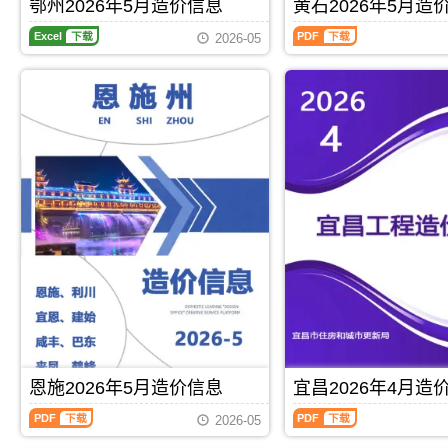
期
刊，
鄂州2026年5月造价信息
黄石2026年5月造
刊
PDF
水
材
价
刊，
由
PDF
平，
鄂
黄
价
编
由
咸
2026-05
可
州
石
格
制，
宜
宁
作
2026
2026
汇
属
昌
市
为
年
年
编
于
市
建
编
5
5
荆
建
设
制
月
月
州
设
造
工
造
造
市
造
价
程
价
价
工
价
信
投
信
信
程
信
息
资
息
息
合
息
网
估
期
（黄
同
网
发
算、
刊，
石
材
发
布，
设
鄂
建
料
布，
用
计
州
设
核
用
于
概
市
工
定
于
咸
算、
建
程
价，
宜
宁
工
设
造
荆
昌
工
程
工
价
州
工
程
预
程
信
市
Excel
下载
PDF
下载
程
竣
算、
造
息）
造
招
工
招
价
期
价
标
结
标
恩施2026年5月造价信息
宜昌2026年4月造
信
刊，
信
控
算
控
息
由
息
制
编
恩
宜
制
网
黄
2026-05
期
价
制，
施
昌
价
原
石
刊
编
属
2026
2026