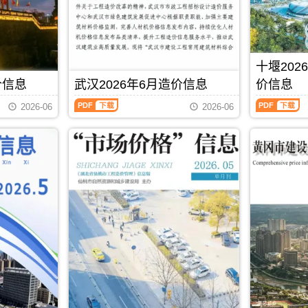
宜
宁
分
控
造
造
昌
工
析
价
价
工
程
信
信
程
合
息）
息）
竣
同
期
期
工
价
十堰202
刊，
刊，
结
款
由
由
价信息
武汉2026年6月造价信息
价信息
算
确
黄
恩
编
定
武
十
石
施
2026-06
2026-06
制，
与
汉
堰
市
州
属
调
2026
2026
建
建
于
整，
年
年
设
设
宜
属
6
5、
造
造
昌
于
月
6
价
价
市
咸
造
月
信
信
工
宁
价
(第
息
息
程
市
信
3
网
网
造
工
息
期)
发
发
价
程
（武
造
布，
布，
管
材
汉
价
用
用
理
料
建
信
于
于
手
指
设
息
PDF
下载
黄
恩
册，
导
工
（十
石
施
宜
价，
程
堰
工
工
昌
咸
价
建
程
程
市
宁
格
设
施
投
造
市