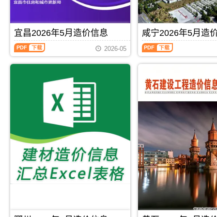
程
信
标
制
测
造
造
息）
报
价
算
价
价
期
价
编
和
信
信
刊，
编
制，
宜昌2026年5月造价信息
咸宁2026年5月造
分
息
息
由
制，
属
析
期
网
荆
宜
咸
属
于
后
刊
2026-05
原
州
昌
宁
于
黄
综
PDF
版
市
2026
2026
孝
冈
合
Excel，
建
年
年
感
市
确
用
设
5
5
市
工
定，
于
造
月
月
工
程
反
鄂
价
造
造
程
造
应
州
信
价
价
价
价
当
工
息
信
信
格
管
月
程
网
息
息
参
理
荆
投
发
（宜
（咸
考
手
州
资
布，
昌
宁
信
册，
市
估
用
材
建
息，
黄
材
算
于
料
设
孝
冈
料
编
荆
价
工
感
市
价
制，
州
格
程
市
造
格
PDF
下载
PDF
下载
属
工
综
造
造
价
的
于
程
合
价
价
信
平
鄂
招
信
信
信
息
均
州
标
息
息）
息
期
综
市
控
价）
期
期
刊
合
建
制