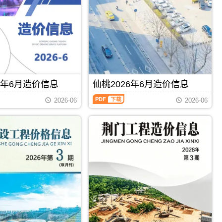
工
恩
程
施
造
信
价
息
信
价
息）
包
期
含
刊，
区
由
域：
襄
6年6月造价信息
仙桃2026年6月造价信息
恩
阳
施
仙
市
2026-06
2026-06
州、
桃
建
利
2026
设
川
年
造
市、
6
价
宜
月
信
恩
造
息
县、
价
网
建
信
发
始
息
布，
县、
（仙
用
PDF
下载
PDF
下载
咸
桃
于
丰
市
襄
县、
场
阳
巴
价
工
东
格