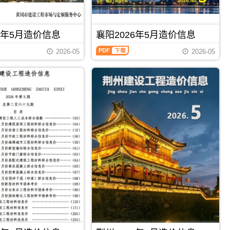
凝
造
制
息
土
价
价
期
抗
信
编
刊
渗
息）
制，
6年5月造价信息
襄阳2026年5月造价信息
PDF
抗
期
属
裂、
刊，
襄
于
2026-05
2026-05
干
由
阳
仙
混
荆
2026
桃
砂
门
年
市
浆
市
5
施
价
建
月
工
格
设
造
建
除
造
价
材
外）
价
信
取
已
信
息
价
含
息
（襄
指
各
网
阳
导，
县
发
工
仙
市
布，
程
桃
城
用
造
市
区
于
价
造
PDF
下载
PDF
下载
内
荆
信
价
10
门
息）
信
公
工
期
息
里
程
刊，
期
运
合
由
刊
费，
同