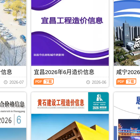
信
信
息
息
(黄
(黄
石
冈
建
建
设
材
工
造
程
价
造
信
价
息)，
信
黄
息)，
冈
黄
市
石
建
价信息
宜昌2026年6月造价信息
咸宁202
市
设
宜
咸
建
工
2026-07
2026-06
昌
宁
设
程
2026
2026
工
造
年
年
程
价
6
6
造
信
月
月
价
息
造
造
信
网
价
价
息
高
信
信
PDF
下载
网
清
息
息
高
扫
（宜
（咸
清
描
昌
宁
扫
件