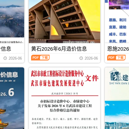
材
建
描
PDF，
料
设
件
属
价
工
PDF，
于
格
程
属
黄
综
造
于
冈
合
价
黄
市
信
信
石
施
息
息）
市
工
价）
期
工
建
期
刊，
价信息
黄石2026年6月造价信息
恩施202
程
材
刊，
由
材
取
黄
恩
由
咸
2026-06
2026-06
料
价
石
施
宜
宁
定
指
2026
2026
昌
市
价
导，
年
年
市
建
参
用
6
6
建
设
考，
于
月
月
设
造
用
黄
造
造
造
价
于
冈
价
价
价
信
黄
工
信
信
信
息
石
程
息
息
息
网
工
全
（黄
（恩
网
发
PDF
下载
程
过
石
施
发
布，
投
程
建
建
布，
用
资
成
设
设
用
于
成
本
工
工
于
咸
本
管
程
程