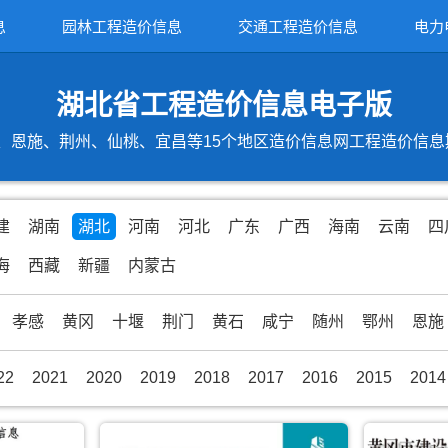
息
园林工程造价信息
交通工程造价信息
电力
湖北省工程造价信息电子版
恩施、荆州、仙桃、宜昌等15个地区造价信息网工程造价信息期刊
建
湖南
湖北
河南
河北
广东
广西
海南
云南
四
海
西藏
新疆
内蒙古
孝感
黄冈
十堰
荆门
黄石
咸宁
随州
鄂州
恩施
22
2021
2020
2019
2018
2017
2016
2015
2014