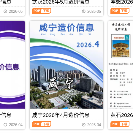
仙
黄
价信息
武汉2026年5月造价信息
孝感202
期
PDF
额
设
桃
冈
刊
武
孝
管
计
市
市
2026-05
2026-05
PDF
汉
感
理
概
建
建
2026
2026
站，
算
设
设
年
年
武
编
造
造
5
5
汉
制，
价
价
月
月
市
属
信
信
造
造
造
于
息
息
价
价
价
十
网
网
信
信
信
堰
发
发
息
息
息
市
布，
布，
（武
（孝
期
施
用
用
汉
感
刊
工
于
于
建
建
PDF
建
仙
黄
设
设
材
桃
冈
工
工
取
工
工
程
程
价
程
程
价
造
指
设
竣
格
价
导，
计
工
信
信
十
PDF
下载
概
结
息）
息）
堰
算
算
期
期
市
编
编
价信息
咸宁2026年4月造价信息
黄石202
刊，
刊，
造
制，
制，
由
由
价
属
属
咸
黄
武
孝
2026-04
2026-04
信
于
于
宁
石
汉
感
息
仙
黄
2026
2026