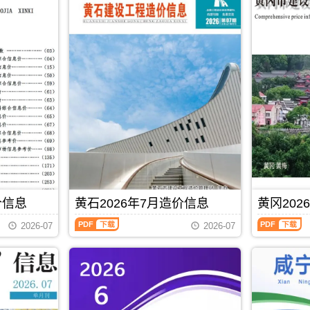
价信息
黄石2026年7月造价信息
黄冈202
黄
黄
2026-07
2026-07
石
冈
2026
2026
年
年
7
7
月
月
PDF
下载
造
造
价
价