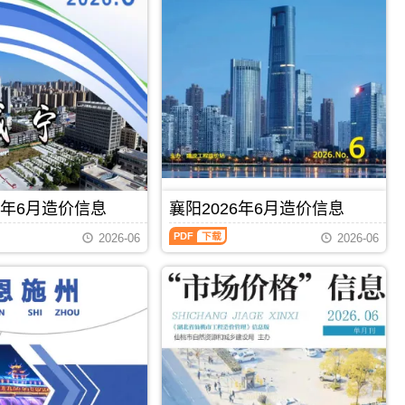
信
息
（恩
施
建
设
工
程
造
价
信
息）
期
刊，
6年6月造价信息
襄阳2026年6月造价信息
由
襄
恩
2026-06
2026-06
阳
施
2026
州
年
建
6
设
月
造
造
价
价
信
信
PDF
下载
PDF
下载
息
息
网
（襄
发
阳
布，