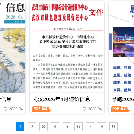
市
市
期
桃
冈
年
年
建
建
刊
市
市
4
4
设
设
PDF
工
工
月
月
造
造
程
程
造
造
价
价
建
造
价
价
信
信
筑
价
信
信
息
息
招
管
息
息
网
网
投
理
（咸
（黄
发
发
标
手
宁
石
布，
布，
参
册，
建
建
用
用
考
黄
设
设
于
于
文
冈
工
工
武
孝
件，
市
程
程
汉
感
仙
造
造
造
工
工
桃
价
价
价
程
程
市
信
信
信
设
投
造
息
息）
息）
计
资
价
期
期
期
概
估
PDF
下载
信
刊
刊，
刊，
算
算
价信息
武汉2026年4月造价信息
恩施202
息
PDF
由
由
编
编
期
咸
黄
武
恩
制，
制，
2026-04
2026-04
刊
宁
石
汉
施
属
属
PDF
市
市
2026
2026
于
于
建
建
年
年
武
孝
设
设
1
2
3
4
5
6
7
8
9
4
4
汉
感
造
造
月
月
市
市