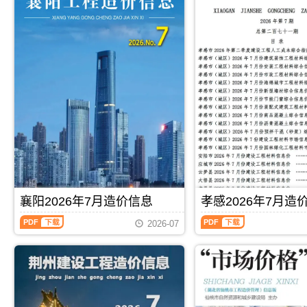
襄阳2026年7月造价信息
孝感2026年7月造
襄
孝
2026-07
阳
感
2026
2026
年
年
7
7
月
月
PDF
下载
PDF
下载
造
造
价
价