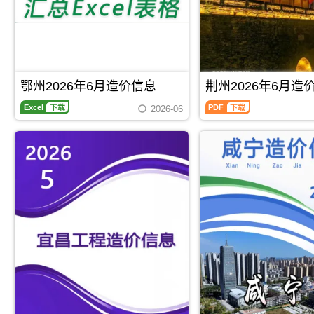
区
程
制
造
信
建
合
价
息）
材
同
信
期
市
价
息）
刊，
场
款
期
由
价
确
刊，
黄
格
定
由
冈
鄂州2026年6月造价信息
荆州2026年6月造
信
与
孝
市
息
调
鄂
荆
感
建
2026-06
发
整，
州
州
市
设
布
属
2026
2026
建
造
的
于
年
年
设
价
材
仙
6
6
造
信
料
桃
月
月
价
息
价
市
造
造
信
网
格
工
价
价
息
发
信
程
信
信
网
布，
息
合
息
息
发
用
是
同
期
（荆
布，
于
通
材
刊，
州
用
黄
过
料
鄂
建
于
冈
市
核
州
设
Excel
下载
PDF
下载
孝
工
场
定
市
工
感
程
调
价，
建
程
工
招
查、
仙
设
造
程
标
采
桃
工
价
投
控
集、
市