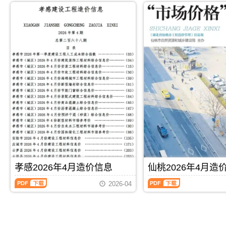
的
版
市
PDF
制，
于
年
年
依
Excel，
建
属
咸
5
4
据;，
用
设
于
宁
月
月
荆
于
造
宜
市
造
造
州
鄂
价
昌
建
价
价
市
州
信
市
材
信
信
造
工
息
工
参
息
息
价
程
网
程
考
（恩
（宜
信
竣
发
价
价，
施
昌
息
工
布，
格
咸
建
材
期
结
用
参
宁
设
料
刊
算
于
考
市
工
价
PDF
编
黄
信
造
程
格
制，
石
息，
价
造
综
属
工
宜
信
价
合
于
程
昌
息
信
信
鄂
投
市
期
息）
息
州
标
造
刊
期
价）
市
报
PDF
下载
PDF
下载
价
PDF
刊，
期
工
价
孝感2026年4月造价信息
仙桃2026年4月造
信
由
刊，
程
编
息
恩
由
孝
仙
价
制，
2026-04
期
施
宜
感
桃
格
属
刊
州
昌
2026
2026
参
于
PDF
建
市
年
年
考
黄
设
建
4
4
信
石
造
设
月
月
息
市