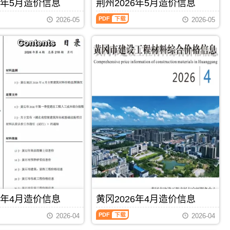
襄
6年5月造价信息
荆州2026年5月造价信息
PDF
超
价
阳
荆
过
款
市
2026-05
2026-05
州
部
确
建
2026
分
定
设
年
由
与
造
5
甲
调
价
月
乙
整，
信
造
双
属
息
价
方
于
网
信
市
荆
发
息
场
门
布，
（荆
询
市
用
州
价
建
于
建
后
材
襄
设
进
参
阳
工
行
考
工
程
调
价，
程
造
整。，
荆
招
价
恩
门
标
信
施
市
PDF
下载
PDF
下载
控
息）
州
造
制
期
造
价
价
6年4月造价信息
黄冈2026年4月造价信息
刊，
价
信
编
由
信
息
制，
黄
荆
2026-04
2026-04
息
期
属
冈
州
期
刊
于
2026