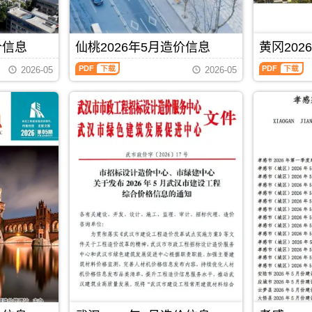
信
工
工
资
价
造
息）
程
图
成
信
价
期
造
预
本
息
信
刊，
价
算
分
价信息
仙桃2026年5月造价信息
黄冈202
期
息
由
管
编
析，
刊
期
武
理）
仙
黄
制，
属
PDF
刊
2026-05
2026-05
汉
期
桃
冈
属
于
PDF
市
刊，
2026
2026
于
恩
建
由
年
年
黄
施
设
十
5
5
石
州
造
堰
月
月
市
工
价
市
造
造
工
程
信
建
价
价
程
材
息
设
信
信
造
料
网
造
息
息
价
指
发
价
（仙
（黄
管
导
布，
信
桃
冈
理
价，
发
息
市
建
手
恩
布
网
场
材
册，
施
单
发
价
造
黄
州
位:
布，
格
价
石
造
PDF
下载
武
用
信
信
市
价
汉
于
息）
息）
造
信
市
十
期
期
价
息
标
堰
刊，
刊，
信
期
准
工
由
由
息
刊
定
程