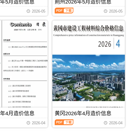
襄
6年5月造价信息
荆州2026年5月造价信息
PDF
超
价
阳
荆
过
款
市
2026-05
2026-05
州
部
确
建
2026
分
定
设
年
由
与
造
5
甲
调
价
月
乙
整，
信
造
双
属
息
价
方
于
网
信
市
荆
发
息
场
门
布，
（荆
询
市
用
州
价
建
于
建
后
材
襄
设
进
参
阳
工
行
考
工
程
调
价，
程
造
整。，
荆
招
价
恩
门
标
信
施
市
PDF
下载
PDF
下载
控
息）
州
造
制
期
造
价
价
6年4月造价信息
黄冈2026年4月造价信息
刊，
价
信
编
由
信
息
制，
黄
荆
2026-04
2026-04
息
期
属
冈
州
期
刊
于
2026