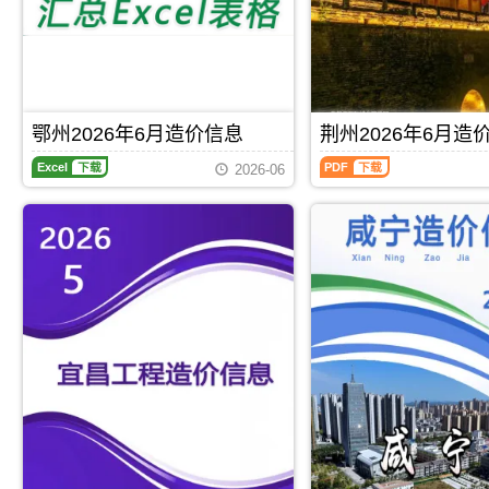
区
程
制
造
信
建
合
价
息）
材
同
信
期
市
价
息）
刊，
场
款
期
由
价
确
刊，
黄
格
定
由
冈
鄂州2026年6月造价信息
荆州2026年6月造
信
与
孝
市
息
调
鄂
荆
感
建
2026-06
发
整，
州
州
市
设
布
属
2026
2026
建
造
的
于
年
年
设
价
材
仙
6
6
造
信
料
桃
月
月
价
息
价
市
造
造
信
网
格
工
价
价
息
发
信
程
信
信
网
布，
息
合
息
息
发
用
是
同
期
（荆
布，
于
通
材
刊，
州
用
黄
过
料
鄂
建
于
冈
市
核
州
设
Excel
下载
PDF
下载
孝
工
场
定
市
工
感
程
调
价，
建
程
工
招
查、
仙
设
造
程
标
采
桃
工
价
投
控
集、
市