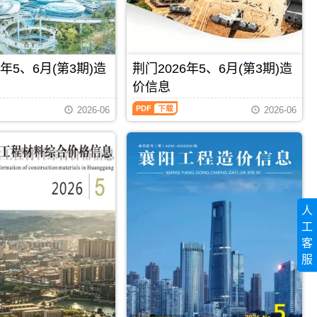
程
县、
信
施
来
息）
工
凤
期
图
县、
刊，
预
鹤
由
算
6年5、6月(第3期)造
荆门2026年5、6月(第3期)造
峰
仙
编
县。
桃
价信息
制，
恩
市
属
施
荆
建
2026-06
2026-06
于
统
门
设
襄
计
2026
造
阳
的
年
价
市
建
5、
信
工
材
6
息
程
（预
月
网
材
拌
(第
发
料
商
3
布，
定
人
品
期)
用
价
混
造
工
于
参
凝
价
仙
客
考，
土、
信
桃
襄
服
预
息
PDF
下载
PDF
下载
工
阳
拌
（荆
程
市
商
门
招
造
品
工
标
价
混
程
控
信