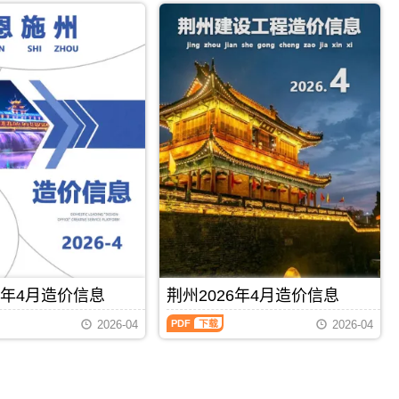
市
刊
PDF
襄
年
建
PDF
阳
4
设
市
月
造
建
造
价
材
价
信
价
信
息
格
息
网
汇
（黄
发
编，
冈
布，
襄
建
用
阳
材
于
市
造
荆
造
价
州
价
信
工
信
息）
程
息
期
投
期
刊，
标
刊
由
报
PDF
下载
PDF
下载
PDF
黄
价
6年4月造价信息
荆州2026年4月造价信息
冈
编
市
荆
制，
2026-04
2026-04
建
州
属
设
2026
于
造
年
荆
价
4
州
信
月
市