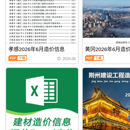
建
市
PDF，
描
设
场
属
件
工
价
于
PDF，
程
格
襄
属
造
信
阳
于
价
息）
市
孝
信
期
工
感
息）
刊，
程
市
期
由
材
工
刊，
仙
孝感2026年6月造价信息
黄冈2026年6月造
料
程
由
桃
指
结
孝
黄
荆
市
2026-06
导
算
感
冈
州
建
价，
参
2026
2026
市
设
用
考
年
年
建
造
于
价，
6
6
设
价
襄
用
月
月
造
信
阳
于
造
造
价
息
工
孝
价
价
信
网
程
感
信
信
息
发
招
工
息
息
网
布，
标
程
（孝
（黄
发
用
PDF
下载
PDF
下载
控
竣
感
冈
布，
于
制
工
建
建
荆
仙
价
结
设
材
州
桃
编
算
工
造
地
工
制
编
程
价