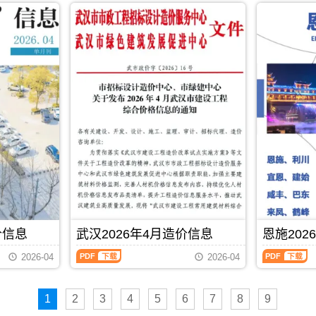
市
市
期
桃
冈
年
年
建
建
刊
市
市
4
4
设
设
PDF
工
工
月
月
造
造
程
程
造
造
价
价
建
造
价
价
信
信
筑
价
信
信
息
息
招
管
息
息
网
网
投
理
（咸
（黄
发
发
标
手
宁
石
布，
布，
参
册，
建
建
用
用
考
黄
设
设
于
于
文
冈
工
工
武
孝
件，
市
程
程
汉
感
仙
造
造
造
工
工
桃
价
价
价
程
程
市
信
信
信
设
投
造
息
息）
息）
计
资
价
期
期
期
概
估
PDF
下载
信
刊
刊，
刊，
算
算
价信息
武汉2026年4月造价信息
恩施202
息
PDF
由
由
编
编
期
咸
黄
武
恩
制，
制，
2026-04
2026-04
刊
宁
石
汉
施
属
属
PDF
市
市
2026
2026
于
于
建
建
年
年
武
孝
设
设
1
2
3
4
5
6
7
8
9
4
4
汉
感
造
造
月
月
市
市