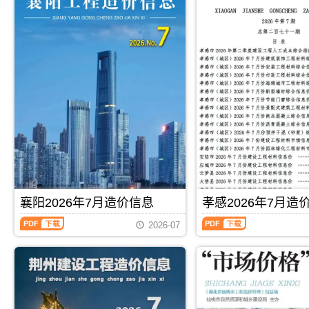
襄阳2026年7月造价信息
孝感2026年7月造
襄
孝
2026-07
阳
感
2026
2026
年
年
7
7
月
月
PDF
下载
PDF
下载
造
造
价
价