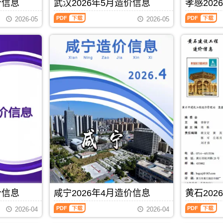
仙
黄
价信息
武汉2026年5月造价信息
孝感202
期
PDF
额
设
桃
冈
刊
武
孝
管
计
市
市
2026-05
2026-05
PDF
汉
感
理
概
建
建
2026
2026
站，
算
设
设
年
年
武
编
造
造
5
5
汉
制，
价
价
月
月
市
属
信
信
造
造
造
于
息
息
价
价
价
十
网
网
信
信
信
堰
发
发
息
息
息
市
布，
布，
（武
（孝
期
施
用
用
汉
感
刊
工
于
于
建
建
PDF
建
仙
黄
设
设
材
桃
冈
工
工
取
工
工
程
程
价
程
程
价
造
指
设
竣
格
价
导，
计
工
信
信
十
PDF
下载
概
结
息）
息）
堰
算
算
期
期
市
编
编
价信息
咸宁2026年4月造价信息
黄石202
刊，
刊，
造
制，
制，
由
由
价
属
属
咸
黄
武
孝
2026-04
2026-04
信
于
于
宁
石
汉
感
息
仙
黄
2026
2026