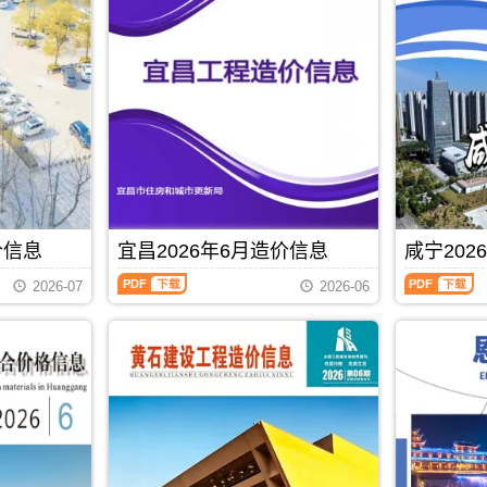
信
信
息
息
(黄
(黄
石
冈
建
建
设
材
工
造
程
价
造
信
价
息)，
信
黄
息)，
冈
黄
市
石
建
价信息
宜昌2026年6月造价信息
咸宁202
市
设
宜
咸
建
工
2026-07
2026-06
昌
宁
设
程
2026
2026
工
造
年
年
程
价
6
6
造
信
月
月
价
息
造
造
信
网
价
价
息
高
信
信
PDF
下载
网
清
息
息
高
扫
（宜
（咸
清
描
昌
宁
扫
件