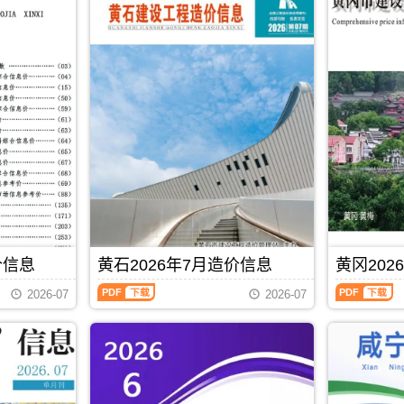
价信息
黄石2026年7月造价信息
黄冈202
黄
黄
2026-07
2026-07
石
冈
2026
2026
年
年
7
7
月
月
PDF
下载
造
造
价
价