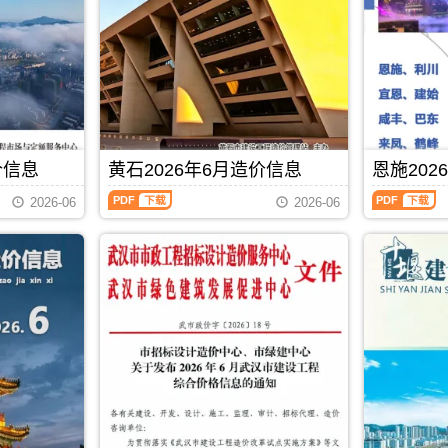
材
建
描
PDF，
料
设
件
属
价
工
PDF，
于
格
程
属
黄
综
造
于
冈
合
价
黄
市
信
信
石
施
息
息）
市
工
价）
期
工
建
期
刊，
价信息
黄石2026年6月造价信息
恩施202
程
材
刊，
由
材
取
黄
恩
由
咸
2026-06
2026-06
料
价
石
施
宜
宁
定
指
2026
2026
昌
市
价
导，
年
年
市
建
参
用
6
6
建
设
考，
于
月
月
设
造
用
黄
造
造
造
价
于
冈
价
价
价
信
黄
工
信
信
信
息
石
程
息
息
息
网
工
全
（黄
（恩
网
发
PDF
下载
程
过
石
施
发
布，
投
程
建
建
布，
用
资
成
设
设
用
于
成
本
工
工
于
咸
本
管
程
程