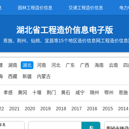
息
园林工程造价信息
交通工程造价信息
电力
湖北省工程造价信息电子版
恩施、荆州、仙桃、宜昌等15个地区造价信息网工程造价信息期刊
建
湖南
湖北
河南
河北
广东
广西
海南
云南
四
海
西藏
新疆
内蒙古
孝感
黄冈
十堰
荆门
黄石
咸宁
随州
鄂州
恩施
22
2021
2020
2019
2018
2017
2016
2015
2014