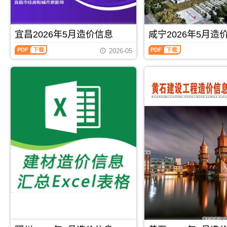
程
信
标
制
测
造
造
息）
报
价
算
价
价
期
价
编
和
信
信
刊，
编
制，
宜昌2026年5月造价信息
咸宁2026年5月造
分
息
息
由
制，
属
析
期
网
荆
宜
咸
属
于
后
刊
2026-05
原
州
昌
宁
于
黄
综
PDF
版
市
2026
2026
孝
冈
合
Excel，
建
年
年
感
市
确
用
设
5
5
市
工
定，
于
造
月
月
工
程
反
鄂
价
造
造
程
造
应
州
信
价
价
价
价
当
工
息
信
信
格
管
月
程
网
息
息
参
理
荆
投
发
（宜
（咸
考
手
州
资
布，
昌
宁
信
册，
市
估
用
材
建
息，
黄
材
算
于
料
设
孝
冈
料
编
荆
价
工
感
市
价
制，
州
格
程
市
造
格
PDF
下载
PDF
下载
属
工
综
造
造
价
的
于
程
合
价
价
信
平
鄂
招
信
信
信
息
均
州
标
息
息）
息
期
综
市
控
价）
期
期
刊
合
建
制