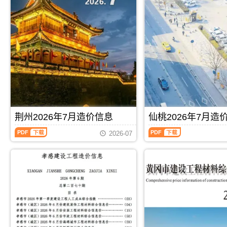
信
信
息
息
(襄
(孝
阳
感
工
建
程
设
造
工
价
程
信
造
息)，
价
襄
信
阳
息)，
市
孝
建
感
荆州2026年7月造价信息
仙桃2026年7月造
设
市
荆
仙
工
建
2026-07
州
桃
程
设
2026
2026
造
工
年
年
价
程
7
7
信
造
月
月
息
价
造
造
网
信
价
价
高
息
信
信
PDF
下载
PDF
下载
清
网
息
息
扫
高
（荆
（仙
描
清
州
桃
件
扫