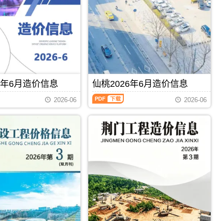
工
恩
程
施
造
信
价
息
信
价
息）
包
期
含
刊，
区
由
域：
襄
6年6月造价信息
仙桃2026年6月造价信息
恩
阳
施
仙
市
2026-06
2026-06
州、
桃
建
利
2026
设
川
年
造
市、
6
价
宜
月
信
恩
造
息
县、
价
网
建
信
发
始
息
布，
县、
（仙
用
PDF
下载
PDF
下载
咸
桃
于
丰
市
襄
县、
场
阳
巴
价
工
东
格