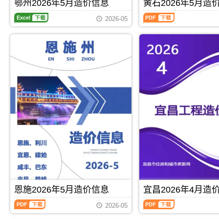
期
刊，
鄂州2026年5月造价信息
黄石2026年5月造
刊
PDF
水
材
价
刊，
由
PDF
平，
鄂
黄
价
编
由
咸
2026-05
可
州
石
格
制，
宜
宁
作
2026
2026
汇
属
昌
市
为
年
年
编
于
市
建
编
5
5
荆
建
设
制
月
月
州
设
造
工
造
造
市
造
价
程
价
价
工
价
信
投
信
信
程
信
息
资
息
息
合
息
网
估
期
（黄
同
网
发
算、
刊，
石
材
发
布，
设
鄂
建
料
布，
用
计
州
设
核
用
于
概
市
工
定
于
咸
算、
建
程
价，
宜
宁
工
设
造
荆
昌
工
程
工
价
州
工
程
预
程
信
市
Excel
下载
PDF
下载
程
竣
算、
造
息）
造
招
工
招
价
期
价
标
结
标
恩施2026年5月造价信息
宜昌2026年4月造
信
刊，
信
控
算
控
息
由
息
制
编
恩
宜
制
网
黄
2026-05
期
价
制，
施
昌
价
原
石
刊
编
属
2026
2026