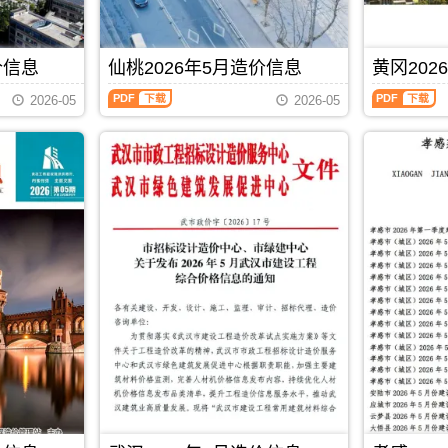
信
工
工
资
价
造
息）
程
图
成
信
价
期
造
预
本
息
信
刊，
价
算
分
价信息
仙桃2026年5月造价信息
黄冈202
期
息
由
管
编
析，
刊
期
武
理）
仙
黄
制，
属
PDF
刊
2026-05
2026-05
汉
期
桃
冈
属
于
PDF
市
刊，
2026
2026
于
恩
建
由
年
年
黄
施
设
十
5
5
石
州
造
堰
月
月
市
工
价
市
造
造
工
程
信
建
价
价
程
材
息
设
信
信
造
料
网
造
息
息
价
指
发
价
（仙
（黄
管
导
布，
信
桃
冈
理
价，
发
息
市
建
手
恩
布
网
场
材
册，
施
单
发
价
造
黄
州
位:
布，
格
价
石
造
PDF
下载
武
用
信
信
市
价
汉
于
息）
息）
造
信
市
十
期
期
价
息
标
堰
刊，
刊，
信
期
准
工
由
由
息
刊
定
程