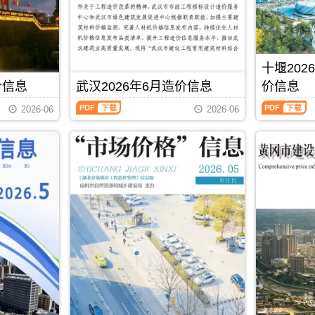
宜
宁
分
控
造
造
昌
工
析
价
价
工
程
信
信
程
合
息）
息）
竣
同
期
期
工
价
十堰202
刊，
刊，
结
款
由
由
价信息
武汉2026年6月造价信息
价信息
算
确
黄
恩
编
定
武
十
石
施
2026-06
2026-06
制，
与
汉
堰
市
州
属
调
2026
2026
建
建
于
整，
年
年
设
设
宜
属
6
5、
造
造
昌
于
月
6
价
价
市
咸
造
月
信
信
工
宁
价
(第
息
息
程
市
信
3
网
网
造
工
息
期)
发
发
价
程
（武
造
布，
布，
管
材
汉
价
用
用
理
料
建
信
于
于
手
指
设
息
PDF
下载
黄
恩
册，
导
工
（十
石
施
宜
价，
程
堰
工
工
昌
咸
价
建
程
程
市
宁
格
设
施
投
造
市