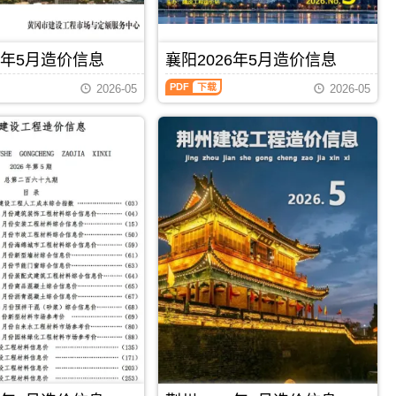
凝
造
制
息
土
价
价
期
抗
信
编
刊
渗
息）
制，
6年5月造价信息
襄阳2026年5月造价信息
PDF
抗
期
属
裂、
刊，
襄
于
2026-05
2026-05
干
由
阳
仙
混
荆
2026
桃
砂
门
年
市
浆
市
5
施
价
建
月
工
格
设
造
建
除
造
价
材
外）
价
信
取
已
信
息
价
含
息
（襄
指
各
网
阳
导，
县
发
工
仙
市
布，
程
桃
城
用
造
市
区
于
价
造
PDF
下载
PDF
下载
内
荆
信
价
10
门
息）
信
公
工
期
息
里
程
刊，
期
运
合
由
刊
费，
同