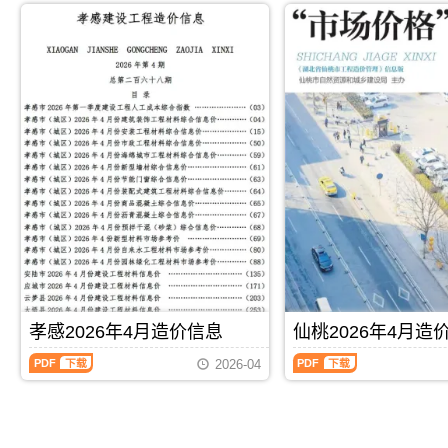
的
版
市
PDF
制，
于
年
年
依
Excel，
建
属
咸
5
4
据;，
用
设
于
宁
月
月
荆
于
造
宜
市
造
造
州
鄂
价
昌
建
价
价
市
州
信
市
材
信
信
造
工
息
工
参
息
息
价
程
网
程
考
（恩
（宜
信
竣
发
价
价，
施
昌
息
工
布，
格
咸
建
材
期
结
用
参
宁
设
料
刊
算
于
考
市
工
价
PDF
编
黄
信
造
程
格
制，
石
息，
价
造
综
属
工
宜
信
价
合
于
程
昌
息
信
信
鄂
投
市
期
息）
息
州
标
造
刊
期
价）
市
报
PDF
下载
PDF
下载
价
PDF
刊，
期
工
价
孝感2026年4月造价信息
仙桃2026年4月造
信
由
刊，
程
编
息
恩
由
孝
仙
价
制，
2026-04
期
施
宜
感
桃
格
属
刊
州
昌
2026
2026
参
于
PDF
建
市
年
年
考
黄
设
建
4
4
信
石
造
设
月
月
息
市