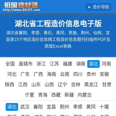
造价导航
湖北省工程造价信息电子版
湖北省襄阳、孝感、黄石、黄冈、恩施、荆州、仙桃、宜
昌等15个地区造价信息网工程造价信息期刊扫描件PDF及
原版Excel表格
全国
直辖市
浙江
江苏
福建
湖南
湖北
河南
河北
广东
广西
海南
云南
四川
贵州
安徽
陕西
江西
山东
山西
辽宁
吉林
黑龙江
甘肃
宁夏
青海
西藏
新疆
内蒙古
湖北
武汉
襄阳
宜昌
荆州
孝感
黄冈
十堰