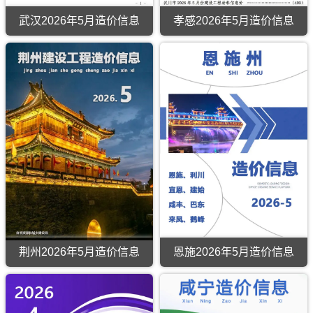
武汉2026年5月造价信息
孝感2026年5月造价信息
荆州2026年5月造价信息
恩施2026年5月造价信息