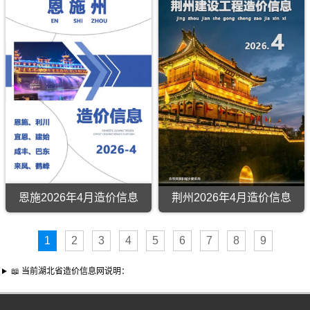
恩施2026年4月造价信息
荆州2026年4月造价信息
1
2
3
4
5
6
7
8
9
📖 当前湖北省造价信息网说明：