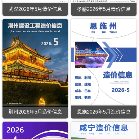
武汉2026年5月造价信息
孝感2026年5月造价信息
荆州2026年5月造价信息
恩施2026年5月造价信息