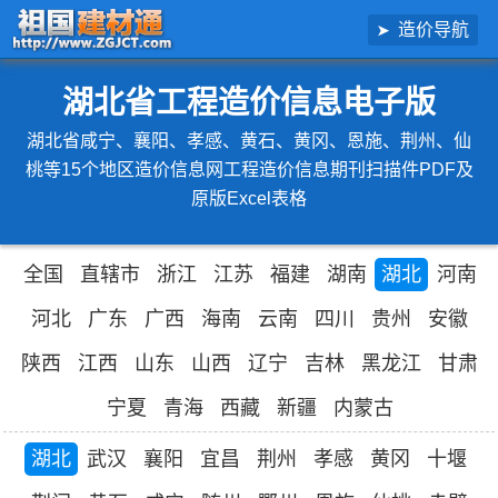
造价导航
湖北省工程造价信息电子版
湖北省咸宁、襄阳、孝感、黄石、黄冈、恩施、荆州、仙
桃等15个地区造价信息网工程造价信息期刊扫描件PDF及
原版Excel表格
全国
直辖市
浙江
江苏
福建
湖南
湖北
河南
河北
广东
广西
海南
云南
四川
贵州
安徽
陕西
江西
山东
山西
辽宁
吉林
黑龙江
甘肃
宁夏
青海
西藏
新疆
内蒙古
湖北
武汉
襄阳
宜昌
荆州
孝感
黄冈
十堰