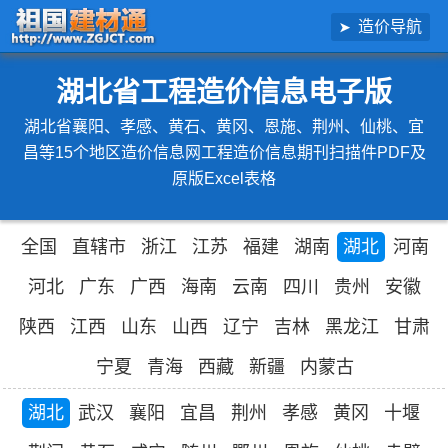
造价导航
湖北省工程造价信息电子版
湖北省襄阳、孝感、黄石、黄冈、恩施、荆州、仙桃、宜
昌等15个地区造价信息网工程造价信息期刊扫描件PDF及
原版Excel表格
全国
直辖市
浙江
江苏
福建
湖南
湖北
河南
河北
广东
广西
海南
云南
四川
贵州
安徽
陕西
江西
山东
山西
辽宁
吉林
黑龙江
甘肃
宁夏
青海
西藏
新疆
内蒙古
湖北
武汉
襄阳
宜昌
荆州
孝感
黄冈
十堰