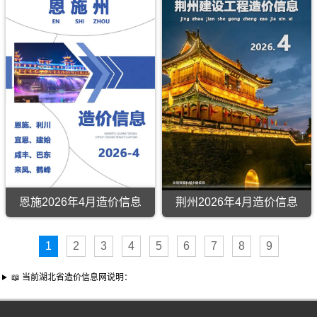
恩施2026年4月造价信息
荆州2026年4月造价信息
1
2
3
4
5
6
7
8
9
📖 当前湖北省造价信息网说明：