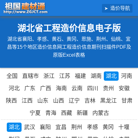
造价导航
湖北省工程造价信息电子版
湖北省襄阳、孝感、黄石、黄冈、恩施、荆州、仙桃、宜
昌等15个地区造价信息网工程造价信息期刊扫描件PDF及
原版Excel表格
全国
直辖市
浙江
江苏
福建
湖南
湖北
河南
河北
广东
广西
海南
云南
四川
贵州
安徽
陕西
江西
山东
山西
辽宁
吉林
黑龙江
甘肃
宁夏
青海
西藏
新疆
内蒙古
湖北
武汉
襄阳
宜昌
荆州
孝感
黄冈
十堰