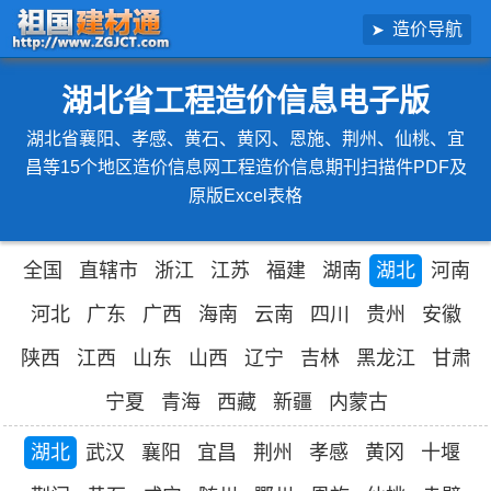
造价导航
湖北省工程造价信息电子版
湖北省襄阳、孝感、黄石、黄冈、恩施、荆州、仙桃、宜
昌等15个地区造价信息网工程造价信息期刊扫描件PDF及
原版Excel表格
全国
直辖市
浙江
江苏
福建
湖南
湖北
河南
河北
广东
广西
海南
云南
四川
贵州
安徽
陕西
江西
山东
山西
辽宁
吉林
黑龙江
甘肃
宁夏
青海
西藏
新疆
内蒙古
湖北
武汉
襄阳
宜昌
荆州
孝感
黄冈
十堰