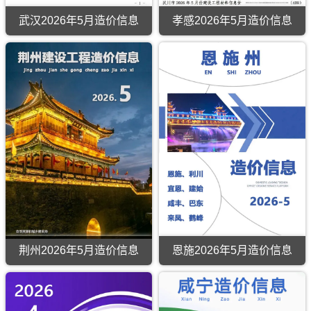
武汉2026年5月造价信息
孝感2026年5月造价信息
荆州2026年5月造价信息
恩施2026年5月造价信息