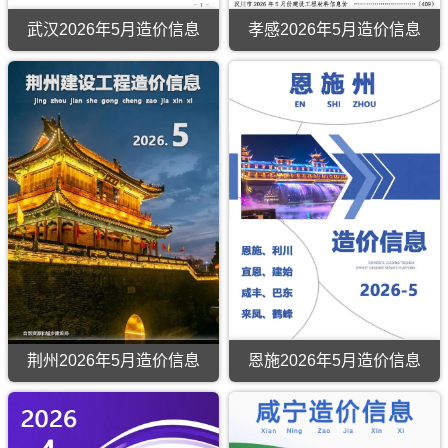
武汉2026年5月造价信息
孝感2026年5月造价信息
荆州2026年5月造价信息
恩施2026年5月造价信息